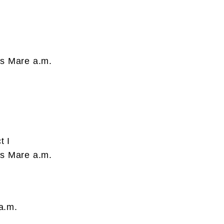
os Mare a.m.
t I
os Mare a.m.
a.m.