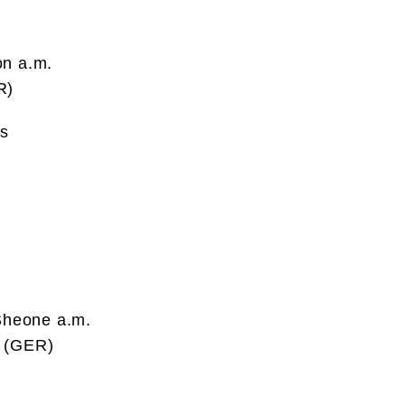
on a.m.
R)
’s
.
Sheone a.m.
n (GER)