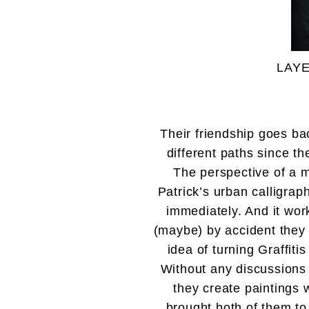
LAYE
Their friendship goes bac
different paths since t
The perspective of a m
Patrick’s urban calligrap
immediately. And it work
(maybe) by accident they 
idea of turning Graffit
Without any discussions 
they create paintings 
brought both of them to 