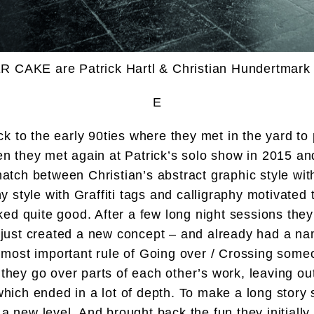
R CAKE are Patrick Hartl & Christian Hundertmark
E
k to the early 90ties where they met in the yard to
hen they met again at Patrick’s solo show in 2015 and
atch between Christian’s abstract graphic style wi
hy style with Graffiti tags and calligraphy motivated 
ed quite good. After a few long night sessions they 
just created a new concept – and already had a nam
is most important rule of Going over / Crossing so
they go over parts of each other’s work, leaving out
which ended in a lot of depth. To make a long story 
a new level. And brought back the fun they initiall