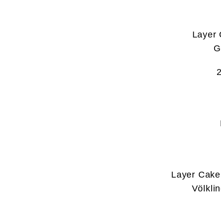
Layer 
G
2
Layer Cake
Völkli