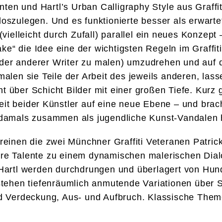
ten und Hartl’s Urban Calligraphy Style aus Graffit
 loszulegen. Und es funktionierte besser als erwart
vielleicht durch Zufall) parallel ein neues Konzept –
e“ die Idee eine der wichtigsten Regeln im Graffit
ilder anderer Writer zu malen) umzudrehen und auf 
malen sie Teile der Arbeit des jeweils anderen, lass
ht über Schicht Bilder mit einer großen Tiefe. Kurz 
it beider Künstler auf eine neue Ebene – und bra
damals zusammen als jugendliche Kunst-Vandalen 
reinen die zwei Münchner Graffiti Veteranen Patrick
e Talente zu einem dynamischen malerischen Dialo
Hartl werden durchdrungen und überlagert von Hu
ehen tiefenräumlich anmutende Variationen über Sc
d Verdeckung, Aus- und Aufbruch. Klassische Them