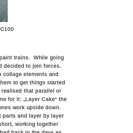
 C100
 paint trains. While going
 decided to join forces.
th collage elements and
them to get things started
realised that parallel or
e for it: „Layer Cake“ the
meones work upside down.
 parts and layer by layer
short, working together
y had back in the days as