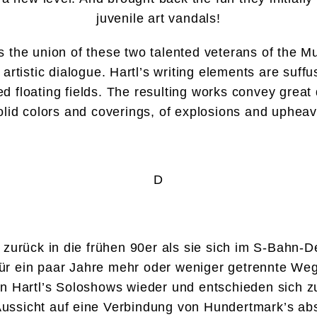
juvenile art vandals!
 the union of these two talented veterans of the Mu
rtistic dialogue. Hartl’s writing elements are suff
 floating fields. The resulting works convey great 
solid colors and coverings, of explosions and upheava
D
 zurück in die frühen 90er als sie sich im S-Bahn-
r ein paar Jahre mehr oder weniger getrennte Wege
on Hartl’s Soloshows wieder und entschieden sich 
Aussicht auf eine Verbindung von Hundertmark’s abst